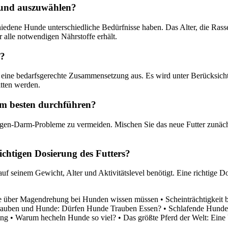
 Hund auszuwählen?
chiedene Hunde unterschiedliche Bedürfnisse haben. Das Alter, die Rass
r alle notwendigen Nährstoffe erhält.
r?
eine bedarfsgerechte Zusammensetzung aus. Es wird unter Berücksichti
itten werden.
am besten durchführen?
agen-Darm-Probleme zu vermeiden. Mischen Sie das neue Futter zunächs
ichtigen Dosierung des Futters?
auf seinem Gewicht, Alter und Aktivitätslevel benötigt. Eine richtige
ie über Magendrehung bei Hunden wissen müssen
•
Scheinträchtigkei
rauben und Hunde: Dürfen Hunde Trauben Essen?
•
Schlafende Hunde 
ung
•
Warum hecheln Hunde so viel?
•
Das größte Pferd der Welt: Eine