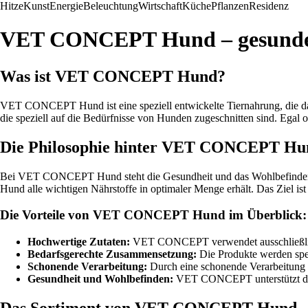
Hitze
Kunst
Energie
Beleuchtung
Wirtschaft
Küche
Pflanzen
Residenz
VET CONCEPT Hund – gesunde E
Was ist VET CONCEPT Hund?
VET CONCEPT Hund ist eine speziell entwickelte Tiernahrung, die darau
die speziell auf die Bedürfnisse von Hunden zugeschnitten sind. Ega
Die Philosophie hinter VET CONCEPT Hu
Bei VET CONCEPT Hund steht die Gesundheit und das Wohlbefinden Ihr
Hund alle wichtigen Nährstoffe in optimaler Menge erhält. Das Ziel ist
Die Vorteile von VET CONCEPT Hund im Überblick:
Hochwertige Zutaten:
VET CONCEPT verwendet ausschließlich 
Bedarfsgerechte Zusammensetzung:
Die Produkte werden spez
Schonende Verarbeitung:
Durch eine schonende Verarbeitung b
Gesundheit und Wohlbefinden:
VET CONCEPT unterstützt die
Das Sortiment von VET CONCEPT Hund