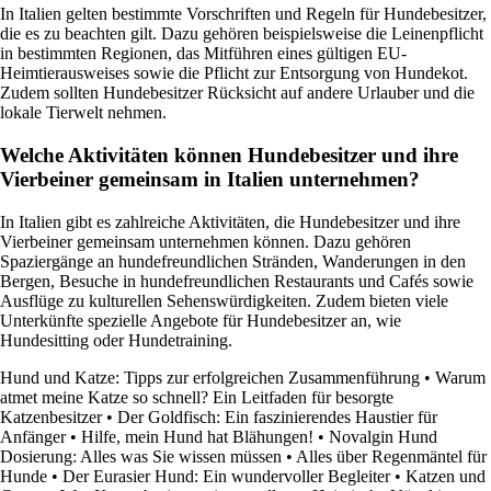
In Italien gelten bestimmte Vorschriften und Regeln für Hundebesitzer,
die es zu beachten gilt. Dazu gehören beispielsweise die Leinenpflicht
in bestimmten Regionen, das Mitführen eines gültigen EU-
Heimtierausweises sowie die Pflicht zur Entsorgung von Hundekot.
Zudem sollten Hundebesitzer Rücksicht auf andere Urlauber und die
lokale Tierwelt nehmen.
Welche Aktivitäten können Hundebesitzer und ihre
Vierbeiner gemeinsam in Italien unternehmen?
In Italien gibt es zahlreiche Aktivitäten, die Hundebesitzer und ihre
Vierbeiner gemeinsam unternehmen können. Dazu gehören
Spaziergänge an hundefreundlichen Stränden, Wanderungen in den
Bergen, Besuche in hundefreundlichen Restaurants und Cafés sowie
Ausflüge zu kulturellen Sehenswürdigkeiten. Zudem bieten viele
Unterkünfte spezielle Angebote für Hundebesitzer an, wie
Hundesitting oder Hundetraining.
Hund und Katze: Tipps zur erfolgreichen Zusammenführung
•
Warum
atmet meine Katze so schnell? Ein Leitfaden für besorgte
Katzenbesitzer
•
Der Goldfisch: Ein faszinierendes Haustier für
Anfänger
•
Hilfe, mein Hund hat Blähungen!
•
Novalgin Hund
Dosierung: Alles was Sie wissen müssen
•
Alles über Regenmäntel für
Hunde
•
Der Eurasier Hund: Ein wundervoller Begleiter
•
Katzen und