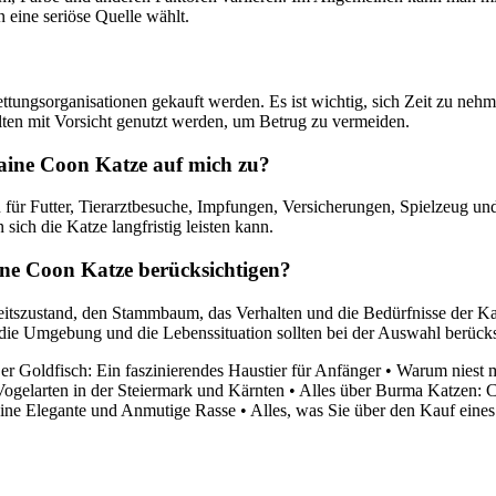
 eine seriöse Quelle wählt.
ngsorganisationen gekauft werden. Es ist wichtig, sich Zeit zu nehmen
lten mit Vorsicht genutzt werden, um Betrug zu vermeiden.
ine Coon Katze auf mich zu?
ür Futter, Tierarztbesuche, Impfungen, Versicherungen, Spielzeug und 
sich die Katze langfristig leisten kann.
ine Coon Katze berücksichtigen?
tszustand, den Stammbaum, das Verhalten und die Bedürfnisse der Katz
 die Umgebung und die Lebenssituation sollten bei der Auswahl berücks
er Goldfisch: Ein faszinierendes Haustier für Anfänger
•
Warum niest m
ogelarten in der Steiermark und Kärnten
•
Alles über Burma Katzen: C
ine Elegante und Anmutige Rasse
•
Alles, was Sie über den Kauf eine