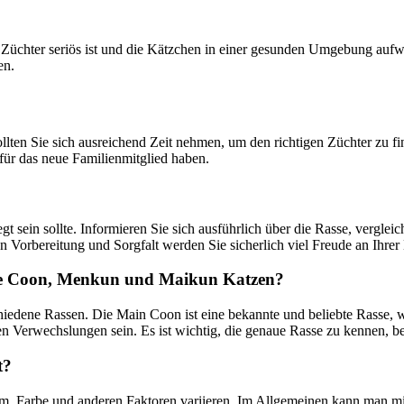
 Züchter seriös ist und die Kätzchen in einer gesunden Umgebung aufw
en.
lten Sie sich ausreichend Zeit nehmen, um den richtigen Züchter zu fin
 für das neue Familienmitglied haben.
 sein sollte. Informieren Sie sich ausführlich über die Rasse, vergleich
n Vorbereitung und Sorgfalt werden Sie sicherlich viel Freude an Ihr
ine Coon, Menkun und Maikun Katzen?
dene Rassen. Die Main Coon ist eine bekannte und beliebte Rasse, w
 Verwechslungen sein. Es ist wichtig, die genaue Rasse zu kennen, be
t?
, Farbe und anderen Faktoren variieren. Im Allgemeinen kann man mit