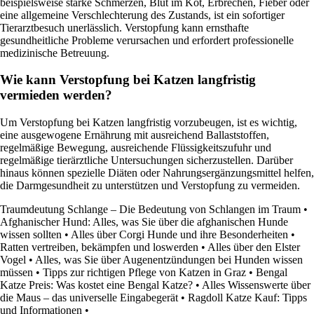
beispielsweise starke Schmerzen, Blut im Kot, Erbrechen, Fieber oder
eine allgemeine Verschlechterung des Zustands, ist ein sofortiger
Tierarztbesuch unerlässlich. Verstopfung kann ernsthafte
gesundheitliche Probleme verursachen und erfordert professionelle
medizinische Betreuung.
Wie kann Verstopfung bei Katzen langfristig
vermieden werden?
Um Verstopfung bei Katzen langfristig vorzubeugen, ist es wichtig,
eine ausgewogene Ernährung mit ausreichend Ballaststoffen,
regelmäßige Bewegung, ausreichende Flüssigkeitszufuhr und
regelmäßige tierärztliche Untersuchungen sicherzustellen. Darüber
hinaus können spezielle Diäten oder Nahrungsergänzungsmittel helfen,
die Darmgesundheit zu unterstützen und Verstopfung zu vermeiden.
Traumdeutung Schlange – Die Bedeutung von Schlangen im Traum
•
Afghanischer Hund: Alles, was Sie über die afghanischen Hunde
wissen sollten
•
Alles über Corgi Hunde und ihre Besonderheiten
•
Ratten vertreiben, bekämpfen und loswerden
•
Alles über den Elster
Vogel
•
Alles, was Sie über Augenentzündungen bei Hunden wissen
müssen
•
Tipps zur richtigen Pflege von Katzen in Graz
•
Bengal
Katze Preis: Was kostet eine Bengal Katze?
•
Alles Wissenswerte über
die Maus – das universelle Eingabegerät
•
Ragdoll Katze Kauf: Tipps
und Informationen
•