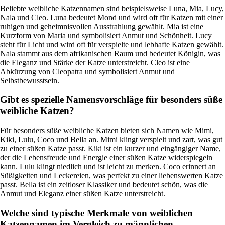
Beliebte weibliche Katzennamen sind beispielsweise Luna, Mia, Lucy,
Nala und Cleo. Luna bedeutet Mond und wird oft für Katzen mit einer
ruhigen und geheimnisvollen Ausstrahlung gewählt. Mia ist eine
Kurzform von Maria und symbolisiert Anmut und Schönheit. Lucy
steht für Licht und wird oft für verspielte und lebhafte Katzen gewählt.
Nala stammt aus dem afrikanischen Raum und bedeutet Königin, was
die Eleganz und Stärke der Katze unterstreicht. Cleo ist eine
Abkürzung von Cleopatra und symbolisiert Anmut und
Selbstbewusstsein.
Gibt es spezielle Namensvorschläge für besonders süße
weibliche Katzen?
Für besonders süße weibliche Katzen bieten sich Namen wie Mimi,
Kiki, Lulu, Coco und Bella an. Mimi klingt verspielt und zart, was gut
zu einer süßen Katze passt. Kiki ist ein kurzer und eingängiger Name,
der die Lebensfreude und Energie einer süßen Katze widerspiegeln
kann. Lulu klingt niedlich und ist leicht zu merken. Coco erinnert an
Süßigkeiten und Leckereien, was perfekt zu einer liebenswerten Katze
passt. Bella ist ein zeitloser Klassiker und bedeutet schön, was die
Anmut und Eleganz einer süßen Katze unterstreicht.
Welche sind typische Merkmale von weiblichen
Katzennamen im Vergleich zu männlichen