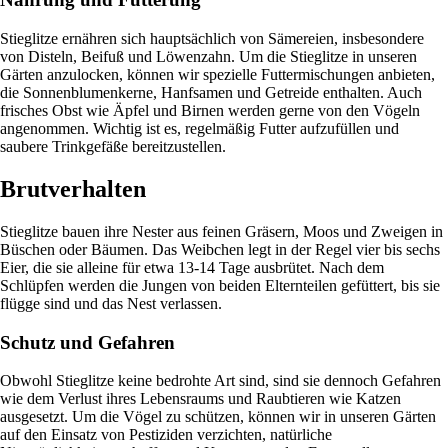
Stieglitze ernähren sich hauptsächlich von Sämereien, insbesondere
von Disteln, Beifuß und Löwenzahn. Um die Stieglitze in unseren
Gärten anzulocken, können wir spezielle Futtermischungen anbieten,
die Sonnenblumenkerne, Hanfsamen und Getreide enthalten. Auch
frisches Obst wie Äpfel und Birnen werden gerne von den Vögeln
angenommen. Wichtig ist es, regelmäßig Futter aufzufüllen und
saubere Trinkgefäße bereitzustellen.
Brutverhalten
Stieglitze bauen ihre Nester aus feinen Gräsern, Moos und Zweigen in
Büschen oder Bäumen. Das Weibchen legt in der Regel vier bis sechs
Eier, die sie alleine für etwa 13-14 Tage ausbrütet. Nach dem
Schlüpfen werden die Jungen von beiden Elternteilen gefüttert, bis sie
flügge sind und das Nest verlassen.
Schutz und Gefahren
Obwohl Stieglitze keine bedrohte Art sind, sind sie dennoch Gefahren
wie dem Verlust ihres Lebensraums und Raubtieren wie Katzen
ausgesetzt. Um die Vögel zu schützen, können wir in unseren Gärten
auf den Einsatz von Pestiziden verzichten, natürliche