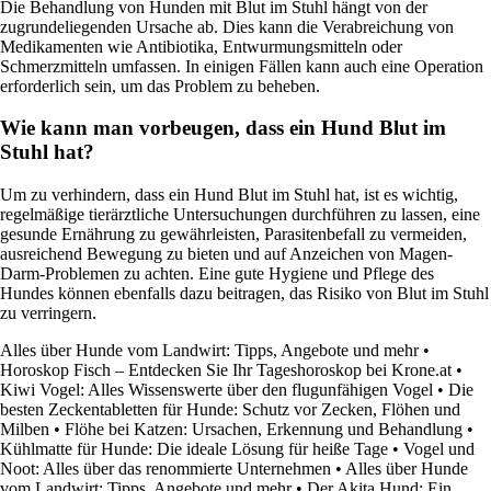
Die Behandlung von Hunden mit Blut im Stuhl hängt von der
zugrundeliegenden Ursache ab. Dies kann die Verabreichung von
Medikamenten wie Antibiotika, Entwurmungsmitteln oder
Schmerzmitteln umfassen. In einigen Fällen kann auch eine Operation
erforderlich sein, um das Problem zu beheben.
Wie kann man vorbeugen, dass ein Hund Blut im
Stuhl hat?
Um zu verhindern, dass ein Hund Blut im Stuhl hat, ist es wichtig,
regelmäßige tierärztliche Untersuchungen durchführen zu lassen, eine
gesunde Ernährung zu gewährleisten, Parasitenbefall zu vermeiden,
ausreichend Bewegung zu bieten und auf Anzeichen von Magen-
Darm-Problemen zu achten. Eine gute Hygiene und Pflege des
Hundes können ebenfalls dazu beitragen, das Risiko von Blut im Stuhl
zu verringern.
Alles über Hunde vom Landwirt: Tipps, Angebote und mehr
•
Horoskop Fisch – Entdecken Sie Ihr Tageshoroskop bei Krone.at
•
Kiwi Vogel: Alles Wissenswerte über den flugunfähigen Vogel
•
Die
besten Zeckentabletten für Hunde: Schutz vor Zecken, Flöhen und
Milben
•
Flöhe bei Katzen: Ursachen, Erkennung und Behandlung
•
Kühlmatte für Hunde: Die ideale Lösung für heiße Tage
•
Vogel und
Noot: Alles über das renommierte Unternehmen
•
Alles über Hunde
vom Landwirt: Tipps, Angebote und mehr
•
Der Akita Hund: Ein