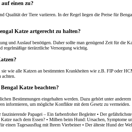
auf einen zu?
d Qualität der Tiere variieren. In der Regel liegen die Preise für B
engal Katze artgerecht zu halten?
igung und Auslauf benötigen. Daher sollte man genügend Zeit für die Kat
d regelmäßige tierärztliche Versorgung wichtig.
Katzen?
sie wie alle Katzen an bestimmten Krankheiten wie z.B. FIP oder HCM 
 achten.
r Bengal Katze beachten?
htlichen Bestimmungen eingehalten werden. Dazu gehört unter anderem d
eren informieren, um mögliche Konflikte mit dem Gesetz zu vermeiden.
 faszinierende Papagei – Ein farbenfroher Begleiter
•
Der gefährlichst
 Katze nach dem Essen?
•
Milben beim Hund: Ursachen, Symptome u
für einen Tagesausflug mit Ihrem Vierbeiner
•
Der älteste Hund der Wel