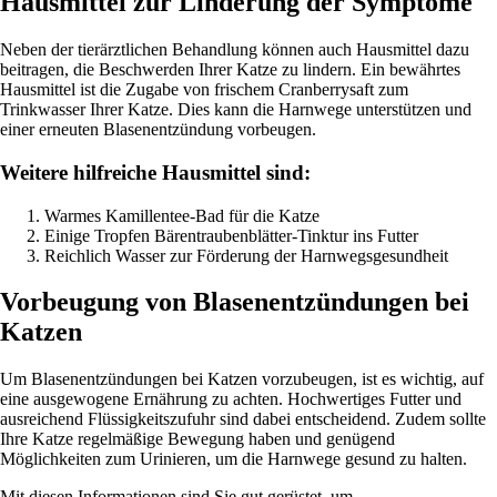
Hausmittel zur Linderung der Symptome
Neben der tierärztlichen Behandlung können auch Hausmittel dazu
beitragen, die Beschwerden Ihrer Katze zu lindern. Ein bewährtes
Hausmittel ist die Zugabe von frischem Cranberrysaft zum
Trinkwasser Ihrer Katze. Dies kann die Harnwege unterstützen und
einer erneuten Blasenentzündung vorbeugen.
Weitere hilfreiche Hausmittel sind:
Warmes Kamillentee-Bad für die Katze
Einige Tropfen Bärentraubenblätter-Tinktur ins Futter
Reichlich Wasser zur Förderung der Harnwegsgesundheit
Vorbeugung von Blasenentzündungen bei
Katzen
Um Blasenentzündungen bei Katzen vorzubeugen, ist es wichtig, auf
eine ausgewogene Ernährung zu achten. Hochwertiges Futter und
ausreichend Flüssigkeitszufuhr sind dabei entscheidend. Zudem sollte
Ihre Katze regelmäßige Bewegung haben und genügend
Möglichkeiten zum Urinieren, um die Harnwege gesund zu halten.
Mit diesen Informationen sind Sie gut gerüstet, um