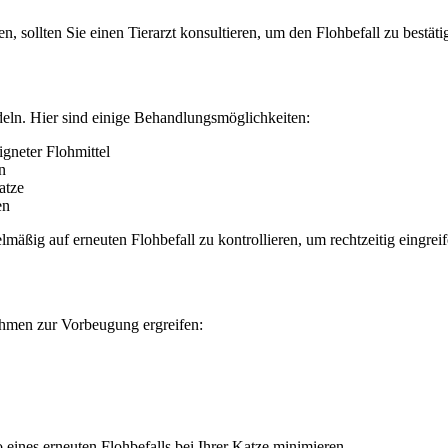
 sollten Sie einen Tierarzt konsultieren, um den Flohbefall zu bestäti
ndeln. Hier sind einige Behandlungsmöglichkeiten:
gneter Flohmittel
n
atze
en
äßig auf erneuten Flohbefall zu kontrollieren, um rechtzeitig eingrei
hmen zur Vorbeugung ergreifen:
ines erneuten Flohbefalls bei Ihrer Katze minimieren.