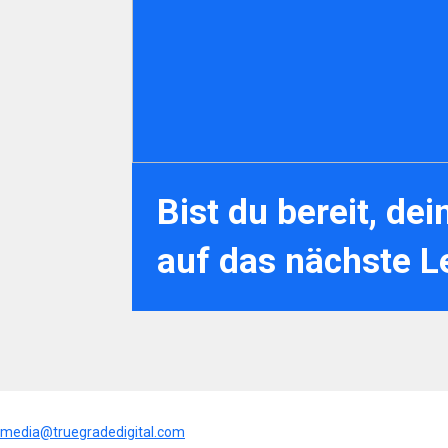
Bist du bereit, de
auf das nächste L
media@truegradedigital.com