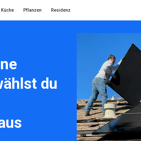
Küche
Pflanzen
Residenz
ine
wählst du
 aus