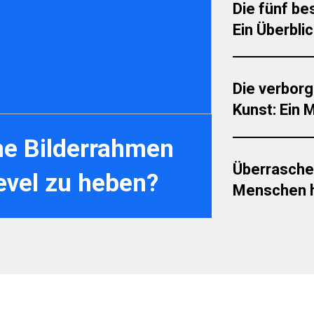
Die fünf be
Ein Überbli
Die verbor
Kunst: Ein 
ine Bilderrahmen
Überrasche
evel zu heben?
Menschen h